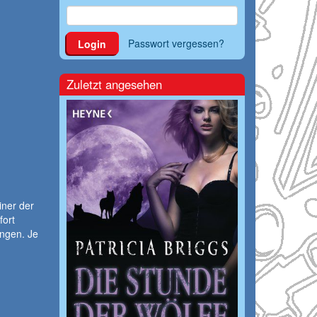
Passwort vergessen?
Login
Zuletzt angesehen
iner der
fort
ungen. Je