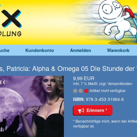
uche
Kundenkonto
Anmelden
Warenkorb
s, Patricia: Alpha & Omega 05 Die Stunde der
9,99 EUR
inkl. 7 % MwSt. zzgl.
Versandkosten
Artikel nicht verfügbar
ISBN:
978-3-453-31964-6
Erinnern *
* Benachrichtige mich, wenn der Artike
verfügbar ist.