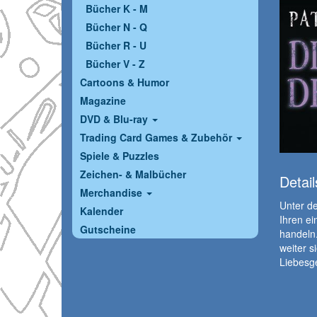
Bücher K - M
Bücher N - Q
Bücher R - U
Bücher V - Z
Cartoons & Humor
Magazine
DVD & Blu-ray
Trading Card Games & Zubehör
Spiele & Puzzles
Zeichen- & Malbücher
Detail
Merchandise
Unter de
Kalender
Ihren e
Gutscheine
handeln.
weiter s
Liebesg