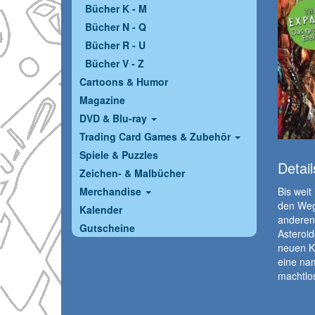
Bücher K - M
Bücher N - Q
Bücher R - U
Bücher V - Z
Cartoons & Humor
Magazine
DVD & Blu-ray
Trading Card Games & Zubehör
Spiele & Puzzles
Detail
Zeichen- & Malbücher
Merchandise
Bis weit
den Weg
Kalender
anderen
Gutscheine
Asteroid
neuen Ko
eine na
machtlo