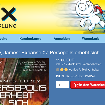
uche
Kundenkonto
Anmelden
Warenkorb
, James: Expanse 07 Persepolis erhebt sich
15,00 EUR
inkl. 7 % MwSt. zzgl.
Versandkosten
wenige Artikel verfügbar
ISBN:
978-3-453-31942-4
In den Warenko