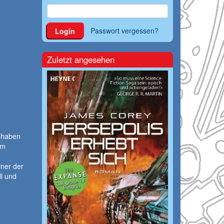
Passwort vergessen?
Login
Zuletzt angesehen
e haben
em
iner der
l und