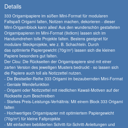
Details
333 Origamipapiere im süßen Mini-Format für modularen
Faltspaß Origami falten, Notizen machen, dekorieren - dieser
Mini-Origamiblock kann alles! Aus den wunderschön gestalteten
Origamipapieren im Mini-Format (9x9cm) lassen sich im
Handumdrehen tolle Projekte falten. Bestens geeignet für
modulare Steckprojekte, wie z. B. Schachteln. Durch
das optimierte Papiergewicht (70g/m²) lassen sich die kleinen
Papiere besonders gut falten.
Der Clou: Die Rückseiten der Origamipapiere sind mit einer
zarten Version des jeweiligen Musters bedruckt - so lassen sich
die Papiere auch toll als Notizzettel nutzen.
- Die Bestseller-Reihe 333 Origami im bezaubernden Mini-Format
- Geniale Wendefunktion
- Origami oder Notizzettel mit niedlichen Kawaii-Motiven auf der
Rückseite zum Beschreiben
- Starkes Preis-Leistungs-Verhältnis: Mit einem Block 333 Origami
falten
- Hochwertiges Origamipapier mit optimiertem Papiergewicht
(70g/m²) für kleine Faltprojekte
- Mit einfachen bebilderten Schritt-für-Schritt-Anleitungen und