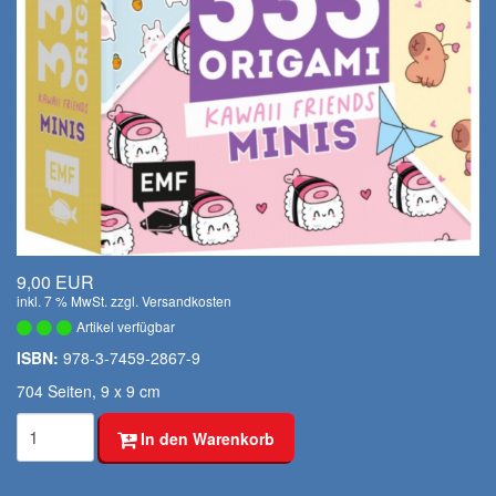
9,00 EUR
inkl. 7 % MwSt. zzgl.
Versandkosten
Artikel verfügbar
ISBN:
978-3-7459-2867-9
704 Seiten, 9 x 9 cm
In den Warenkorb