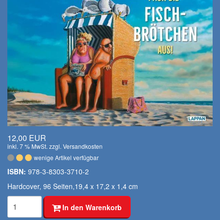
12,00 EUR
inkl. 7 % MwSt. zzgl.
Versandkosten
wenige Artikel verfügbar
ISBN:
978-3-8303-3710-2
Hardcover, 96 Seiten,19,4 x 17,2 x 1,4 cm
In den Warenkorb