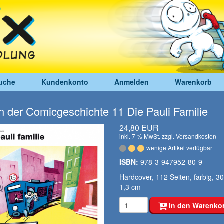
uche
Kundenkonto
Anmelden
Warenkorb
n der Comicgeschichte 11 Die Pauli Familie
24,80 EUR
inkl. 7 % MwSt. zzgl.
Versandkosten
wenige Artikel verfügbar
ISBN:
978-3-947952-80-9
Hardcover, 112 Seiten, farbig, 30
1,3 cm
In den Warenko