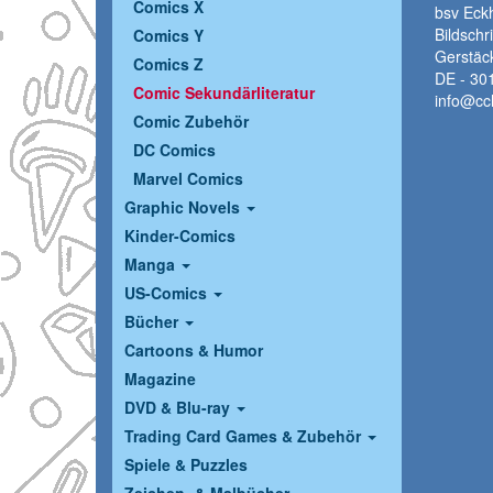
Comics X
bsv Eckh
Bildschr
Comics Y
Gerstäc
Comics Z
DE - 30
Comic Sekundärliteratur
info@cc
Comic Zubehör
DC Comics
Marvel Comics
Graphic Novels
Kinder-Comics
Manga
US-Comics
Bücher
Cartoons & Humor
Magazine
DVD & Blu-ray
Trading Card Games & Zubehör
Spiele & Puzzles