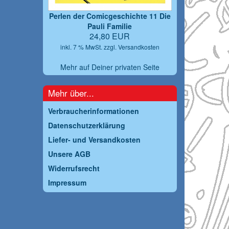
Perlen der Comicgeschichte 11 Die
Pauli Familie
24,80 EUR
inkl. 7 % MwSt. zzgl.
Versandkosten
Mehr auf Deiner privaten Seite
Mehr über...
Verbraucherinformationen
Datenschutzerklärung
Liefer- und Versandkosten
Unsere AGB
Widerrufsrecht
Impressum