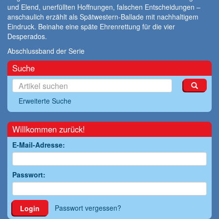
und Elend, unerfüllten Hoffnungen, falschen Entscheidungen –
anschaulich erzählt als Spätwestern-Ballade mit nachhaltigem
Eindruck. Beinahe eine späte Ehrenrettung für die vier
Desperados.
Abschlussband der Serie
Suche
Erweiterte Suche
Willkommen zurück!
E-Mail-Adresse:
Passwort:
Passwort vergessen?
Login