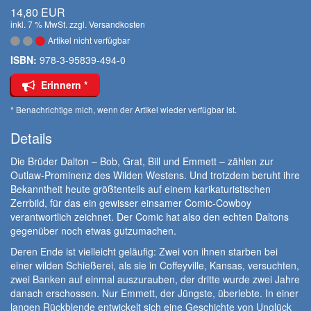
14,80 EUR
inkl. 7 % MwSt. zzgl.
Versandkosten
Artikel nicht verfügbar
ISBN:
978-3-95839-494-0
Erinnern *
* Benachrichtige mich, wenn der Artikel wieder verfügbar ist.
Details
Die Brüder Dalton – Bob, Grat, Bill und Emmett – zählen zur
Outlaw-Prominenz des Wilden Westens. Und trotzdem beruht ihre
Bekanntheit heute größtenteils auf einem karikaturistischen
Zerrbild, für das ein gewisser einsamer Comic-Cowboy
verantwortlich zeichnet. Der Comic hat also den echten Daltons
gegenüber noch etwas gutzumachen.
Deren Ende ist vielleicht geläufig: Zwei von ihnen starben bei
einer wilden Schießerei, als sie in Coffeyville, Kansas, versuchten,
zwei Banken auf einmal auszurauben, der dritte wurde zwei Jahre
danach erschossen. Nur Emmett, der Jüngste, überlebte. In einer
langen Rückblende entwickelt sich eine Geschichte von Unglück