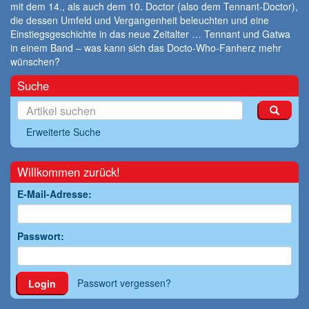
mit dem 14., als auch dem 10. Doctor (also dem Tennant-Doctor),
die dessen Umfeld und Vergangenheit beleuchten und eine
Einstiegsgeschichte in das neue Zeitalter … Tennant und Gatwa
in einem Band – was kann sich das Docto-Who-Fanherz mehr
wünschen?
Suche
Erweiterte Suche
Willkommen zurück!
E-Mail-Adresse:
Passwort:
Passwort vergessen?
Login