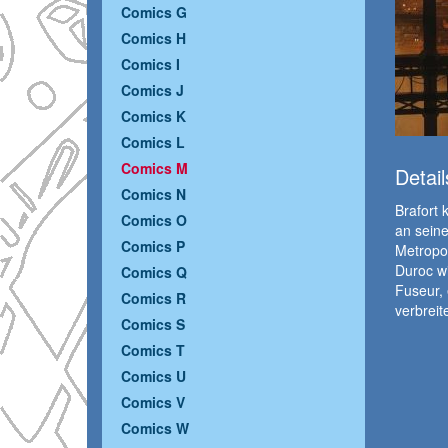
Comics G
Comics H
Comics I
Comics J
Comics K
Comics L
Comics M
Detail
Comics N
Brafort
Comics O
an seine
Comics P
Metropol
Duroc wi
Comics Q
Fuseur, 
Comics R
verbreite
Comics S
Comics T
Comics U
Comics V
Comics W