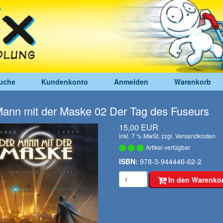
uche
Kundenkonto
Anmelden
Warenkorb
ann mit der Maske 02 Der Tag des Fuseurs
15,00 EUR
inkl. 7 % MwSt. zzgl.
Versandkosten
Artikel verfügbar
ISBN:
978-3-944446-62-2
In den Warenko