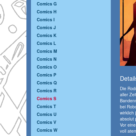
Comics G
Comics H
Comics I
Comics J
Comics K
Comics L
Comics M
Comics N
Comics O
Comics P
Detail
Comics Q
Die Rodr
Comics R
aller Ze
Comics S
Bandenmi
Comics T
bei Robo
wirklic
Comics U
absolut 
Comics V
Vor eine
Comics W
voll at