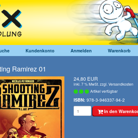
uche
Kundenkonto
Anmelden
Warenkorb
ing Ramirez 01
24,80 EUR
inkl. 7 % MwSt. zzgl.
Versandkosten
Artikel verfügbar
ISBN:
978-3-946337-94-2
In den Warenko