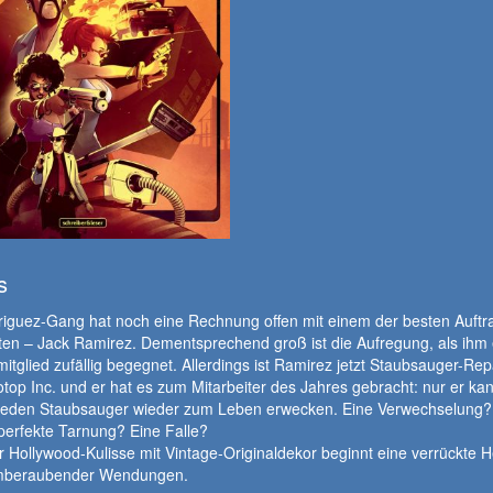
s
iguez-Gang hat noch eine Rechnung offen mit einem der besten Auftra
iten – Jack Ramirez. Dementsprechend groß ist die Aufregung, als ihm 
tglied zufällig begegnet. Allerdings ist Ramirez jetzt Staubsauger-Rep
top Inc. und er hat es zum Mitarbeiter des Jahres gebracht: nur er ka
h jeden Staubsauger wieder zum Leben erwecken. Eine Verwechselung?
perfekte Tarnung? Eine Falle?
r Hollywood-Kulisse mit Vintage-Originaldekor beginnt eine verrückte H
emberaubender Wendungen.