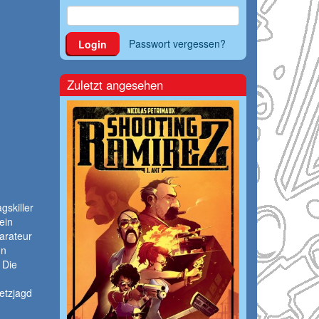
Passwort vergessen?
Login
Zuletzt angesehen
gskiller
ein
arateur
nn
 Die
etzjagd