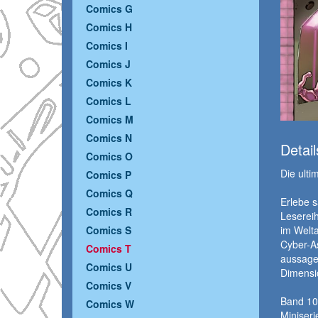
Comics G
Comics H
Comics I
Comics J
Comics K
Comics L
Comics M
Comics N
Detail
Comics O
Die ulti
Comics P
Comics Q
Erlebe 
Comics R
Lesereih
im Welta
Comics S
Cyber-A
Comics T
aussagen
Comics U
Dimensi
Comics V
Band 10
Comics W
Miniseri