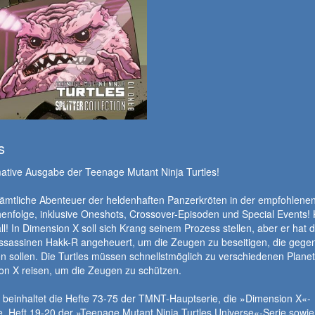
s
mative Ausgabe der Teenage Mutant Ninja Turtles!
sämtliche Abenteuer der heldenhaften Panzerkröten in der empfohlene
enfolge, inklusive Oneshots, Crossover-Episoden und Special Events! K
ll! In Dimension X soll sich Krang seinem Prozess stellen, aber er hat 
ssassinen Hakk-R angeheuert, um die Zeugen zu beseitigen, die gegen
 sollen. Die Turtles müssen schnellstmöglich zu verschiedenen Planet
on X reisen, um die Zeugen zu schützen.
 beinhaltet die Hefte 73-75 der TMNT-Hauptserie, die »Dimension X«-
e, Heft 19-20 der »Teenage Mutant Ninja Turtles Universe«-Serie sowie