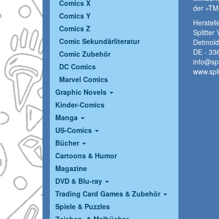
Comics X
der »TM
Comics Y
Herstelle
Comics Z
Splitte
Comic Sekundärliteratur
Detmold
DE - 336
Comic Zubehör
info@spl
DC Comics
www.spli
Marvel Comics
Graphic Novels
Kinder-Comics
Manga
US-Comics
Bücher
Cartoons & Humor
Magazine
DVD & Blu-ray
Trading Card Games & Zubehör
Spiele & Puzzles