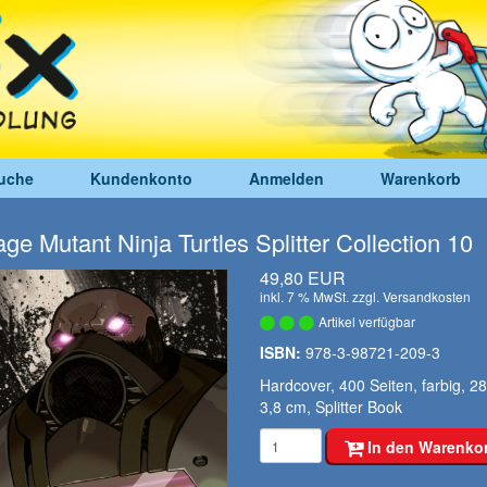
uche
Kundenkonto
Anmelden
Warenkorb
ge Mutant Ninja Turtles Splitter Collection 10
49,80 EUR
inkl. 7 % MwSt. zzgl.
Versandkosten
Artikel verfügbar
ISBN:
978-3-98721-209-3
Hardcover, 400 Seiten, farbig, 28
3,8 cm, Splitter Book
In den Warenko