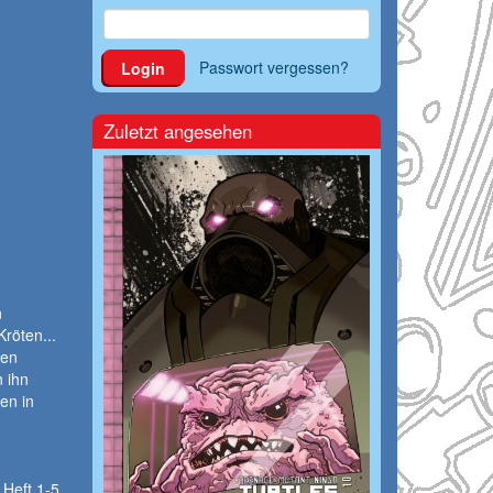
Passwort vergessen?
Login
Zuletzt angesehen
n
röten...
den
 ihn
en in
 Heft 1-5