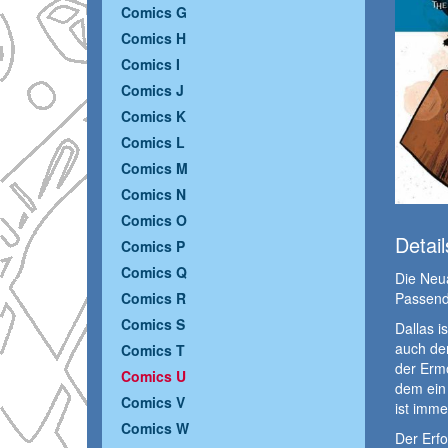
Comics G
Comics H
Comics I
Comics J
Comics K
Comics L
Comics M
Comics N
Comics O
Detail
Comics P
Comics Q
Die Neua
Passend 
Comics R
Comics S
Dallas i
auch der
Comics T
der Erm
Comics U
dem ein 
Comics V
ist imme
Comics W
Der Erf