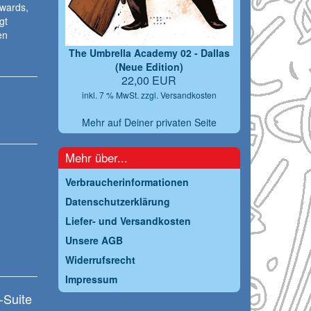
wards,
gt
en
The Umbrella Academy 02 - Dallas
(Neue Edition)
22,00 EUR
inkl. 7 % MwSt. zzgl.
Versandkosten
Mehr auf Deiner privaten Seite
Mehr über...
Verbraucherinformationen
Datenschutzerklärung
Liefer- und Versandkosten
Unsere AGB
Widerrufsrecht
Impressum
-Suite