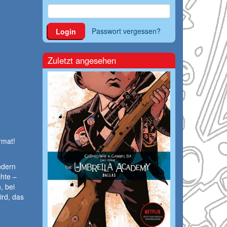
Passwort vergessen?
Login
Zuletzt angesehen
rmat!
ndern
hte –
, bei
ird, das