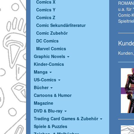
Comics X
ROMANCE
u.a. fü
Comics Y
Comic-Kl
Comics Z
Spieltri
Comic Sekundärliteratur
Comic Zubehör
DC Comics
Kunde
Marvel Comics
Kunden, 
Graphic Novels
Kinder-Comics
Manga
US-Comics
Bücher
Cartoons & Humor
Magazine
DVD & Blu-ray
Trading Card Games & Zubehör
Spiele & Puzzles