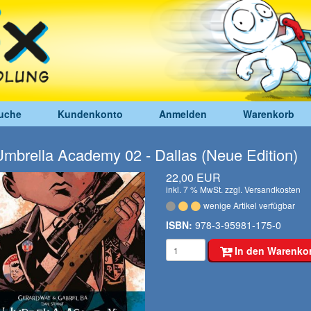
uche
Kundenkonto
Anmelden
Warenkorb
mbrella Academy 02 - Dallas (Neue Edition)
22,00 EUR
inkl. 7 % MwSt. zzgl.
Versandkosten
wenige Artikel verfügbar
ISBN:
978-3-95981-175-0
In den Warenko