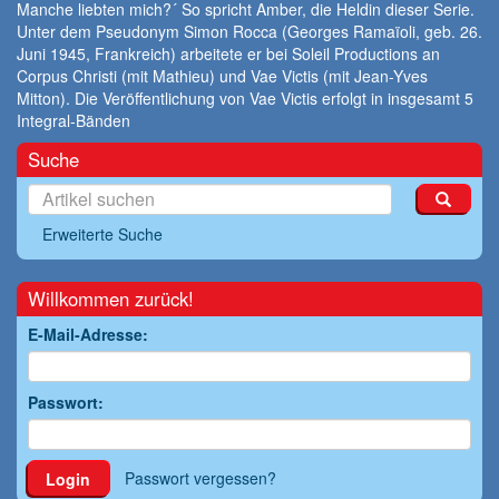
Manche liebten mich?´ So spricht Amber, die Heldin dieser Serie.
Unter dem Pseudonym Simon Rocca (Georges Ramaïoli, geb. 26.
Juni 1945, Frankreich) arbeitete er bei Soleil Productions an
Corpus Christi (mit Mathieu) und Vae Victis (mit Jean-Yves
Mitton). Die Veröffentlichung von Vae Victis erfolgt in insgesamt 5
Integral-Bänden
Suche
Erweiterte Suche
Willkommen zurück!
E-Mail-Adresse:
Passwort:
Passwort vergessen?
Login