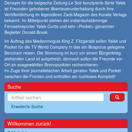
Denayer für die belgische Zeitung Le Soir konzipierte Serie Yalek
ist Freunden gehobener Abenteuerunterhaltung durch ihre
Veröffentlichung im legendären Zack-Magazin des Koralle Verlags
bekannt. Im Mittelpunkt stehen der indianischstämmige
Fernsehreporter Yalek Curtis und sein »Pocket« genannter
Begleiter Donald Brook.
Im Auftrag des Medienmoguls King Z. Fitzgerald sollen Yalek und
Pocket für die TV World Company in das am Bosporus gelegene
Benziram reisen. Die Stimmung im kurz vor einem Bürgerkrieg
stehenden Land ist aufgeheizt, dennoch sollen die Freunde vor
Ort an ausgewählten Brennpunkten recherchieren.
Im Zuge ihrer journalistischen Arbeit geraten Yalek und Pocket
zwischen die Fronten und enthüllen ein ruchloses Komplott!
Suche
Erweiterte Suche
Willkommen zurück!