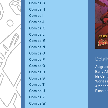
Comics G
Comics H
Comics I
Comics J
Comics K
Comics L
Comics M
Comics N
Comics O
Detail
Comics P
Comics Q
Aufgrund
Barry Al
Comics R
für Cent
Comics S
Wortes 
Comics T
Ärger dro
Flash ha
Comics U
Comics V
Comics W