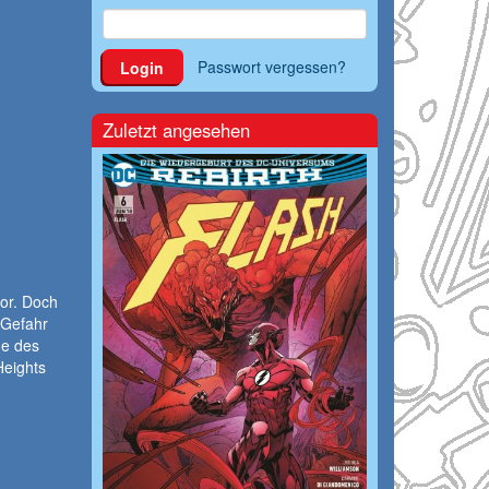
Passwort vergessen?
Login
Zuletzt angesehen
vor. Doch
 Gefahr
ne des
Heights