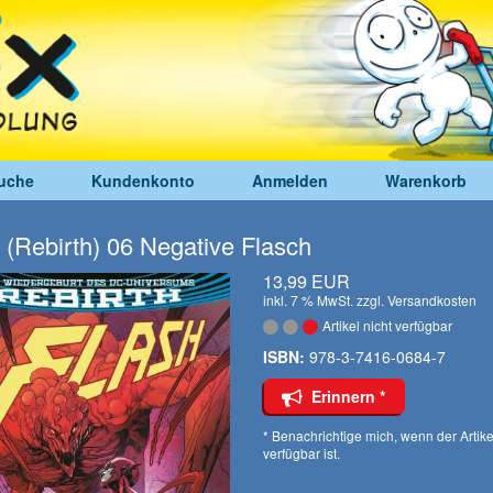
uche
Kundenkonto
Anmelden
Warenkorb
 (Rebirth) 06 Negative Flasch
13,99 EUR
inkl. 7 % MwSt. zzgl.
Versandkosten
Artikel nicht verfügbar
ISBN:
978-3-7416-0684-7
Erinnern *
* Benachrichtige mich, wenn der Artike
verfügbar ist.