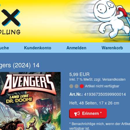
uche
Kundenkonto
Anmelden
Warenkorb
ers (2024) 14
5,99 EUR
inkl. 7 % MwSt. zzgl.
Versandkosten
Artikel nicht verfügbar
Art.Nr.:
419367350599900014
Heft, 48 Seiten, 17 x 26 cm
Erinnern *
* Benachrichtige mich, wenn der Artike
verfügbar ist.