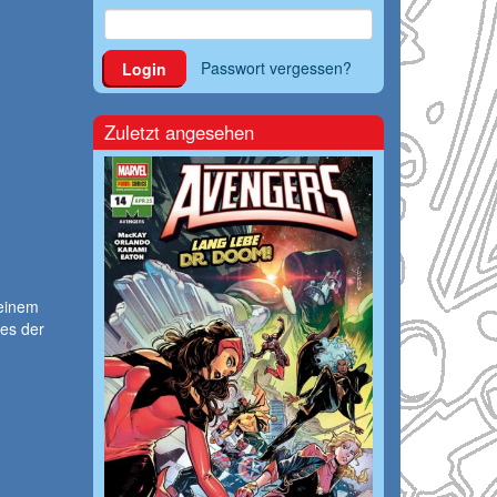
Passwort vergessen?
Login
Zuletzt angesehen
 einem
es der