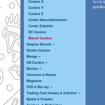
Comics X
70176 St
gpsr@pa
Comics Y
Comics Z
Comic Sekundärliteratur
Comic Zubehör
DC Comics
Marvel Comics
Graphic Novels
Kinder-Comics
Manga
US-Comics
Bücher
Cartoons & Humor
Magazine
DVD & Blu-ray
Trading Card Games & Zubehör
Spiele & Puzzles