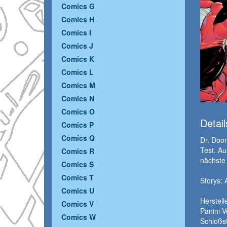
Comics G
Comics H
Comics I
Comics J
Comics K
Comics L
Comics M
Comics N
Comics O
Detail
Comics P
Comics Q
Dr. Doom
Test. A
Comics R
nächste 
Comics S
Comics T
Storys:
Comics U
Herstelle
Comics V
Panini 
Comics W
Schloßs