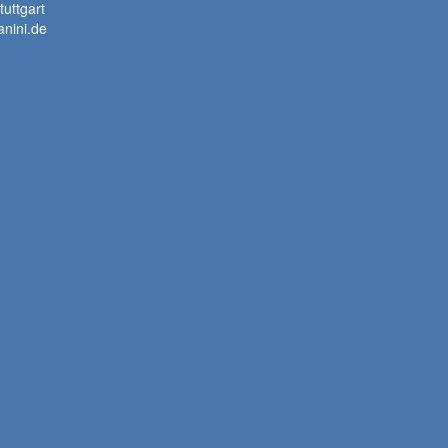
uttgart
nini.de