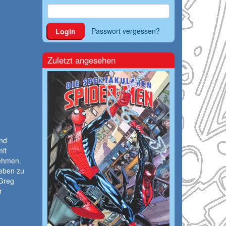
Passwort vergessen?
Login
Zuletzt angesehen
nd
it
ehmen.
Leben zu
 Greg
r