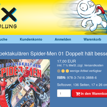
uche
Kundenkonto
Anmelden
Warenkorb
pektakulären Spider-Men 01 Doppelt hält bess
17,00 EUR
inkl. 7 % MwSt. zzgl.
Versandkosten
wenige Artikel verfügbar
ISBN:
978-3-7416-3888-6
Softcover, 136 Seiten, 17 x 26 c
In den Warenko