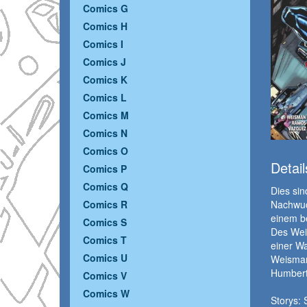
Comics G
Comics H
Comics I
Comics J
Comics K
Comics L
Comics M
Comics N
Comics O
Detail
Comics P
Comics Q
Dies si
Nachwuch
Comics R
einem b
Comics S
Des Wei
Comics T
einer W
Comics U
Weisman
Humbert
Comics V
Comics W
Storys: 