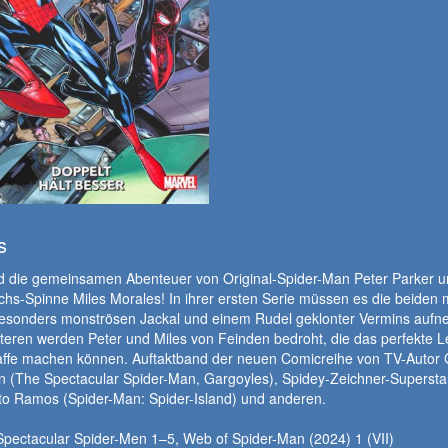
s
nd die gemeinsamen Abenteuer von Original-Spider-Man Peter Parker u
s-Spinne Miles Morales! In ihrer ersten Serie müssen es die beiden m
esonders monströsen Jackal und einem Rudel geklonter Vermins aufn
teren werden Peter und Miles von Feinden bedroht, die das perfekte 
affe machen können. Auftaktband der neuen Comicreihe von TV-Autor
 (The Spectacular Spider-Man, Gargoyles), Spidey-Zeichner-Supersta
o Ramos (Spider-Man: Spider-Island) und anderen.
Spectacular Spider-Men 1–5, Web of Spider-Man (2024) 1 (VII)