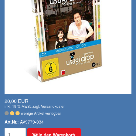
20,00 EUR
inkl. 19 % MwSt. zzgl.
Versandkosten
wenige Artikel verfügbar
Art.Nr.:
AV9779-034
In den Warenkorb