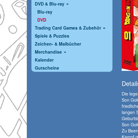
DVD & Blu-ray
Blu-ray
DVD
Trading Card Games & Zubehör
Spiele & Puzzles
Zeichen- & Malbücher
Merchandise
Kalender
Gutscheine
Detail
Die lege
Son Gok
friedlic
langen 
Geburtst
Son Goku
Zu Beeru
Kampf ge