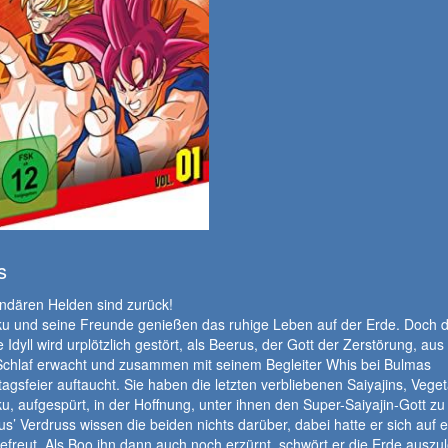
s
ndären Helden sind zurück!
u und seine Freunde genießen das ruhige Leben auf der Erde. Doch 
he Idyll wird urplötzlich gestört, als Beerus, der Gott der Zerstörung, au
Schlaf erwacht und zusammen mit seinem Begleiter Whis bei Bulmas
agsfeier auftaucht. Sie haben die letzten verbliebenen Saiyajins, Vege
, aufgespürt, in der Hoffnung, unter ihnen den Super-Saiyajin-Gott zu 
s’ Verdruss wissen die beiden nichts darüber, dabei hatte er sich auf 
freut. Als Boo ihn dann auch noch erzürnt, schwört er die Erde auszu