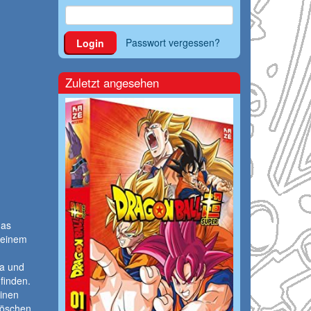
Passwort vergessen?
Login
Zuletzt angesehen
das
s einem
ta und
finden.
einen
löschen.