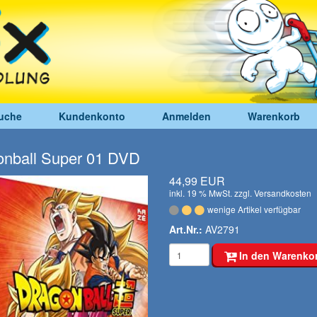
uche
Kundenkonto
Anmelden
Warenkorb
onball Super 01 DVD
44,99 EUR
inkl. 19 % MwSt. zzgl.
Versandkosten
wenige Artikel verfügbar
Art.Nr.:
AV2791
In den Warenko