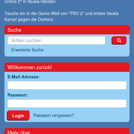
Online 2" in Itsukis Händen.
Tauche ein in die Game-Welt von "PSO 2" und erlebe Itsukis
Kampf gegen die Darkers.
Suche
Erweiterte Suche
Willkommen zurück!
E-Mail-Adresse:
Passwort:
Passwort vergessen?
Login
Mehr über...