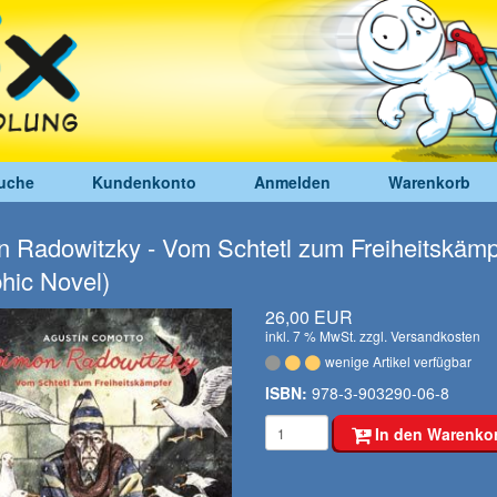
uche
Kundenkonto
Anmelden
Warenkorb
 Radowitzky - Vom Schtetl zum Freiheitskämp
hic Novel)
26,00 EUR
inkl. 7 % MwSt. zzgl.
Versandkosten
wenige Artikel verfügbar
ISBN:
978-3-903290-06-8
In den Warenko