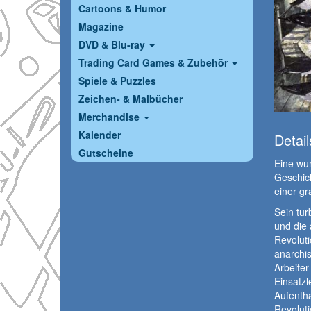
Cartoons & Humor
Magazine
DVD & Blu-ray
Trading Card Games & Zubehör
Spiele & Puzzles
Zeichen- & Malbücher
Merchandise
Kalender
Detail
Gutscheine
Eine wun
Geschich
einer gr
Sein tur
und die 
Revoluti
anarchi
Arbeite
Einsatzl
Aufentha
Revoluti