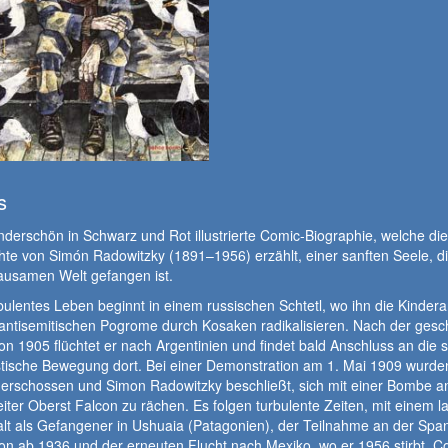
s
derschön in Schwarz und Rot illustrierte Comic-Biographie, welche die
te von Simón Radowitzky (1891–1956) erzählt, einer sanften Seele, di
ausamen Welt gefangen ist.
bulentes Leben beginnt in einem russischen Schtetl, wo ihn die Kindera
antisemitischen Pogrome durch Kosaken radikalisieren. Nach der gesch
on 1905 flüchtet er nach Argentinien und findet bald Anschluss an die s
stische Bewegung dort. Bei einer Demonstration am 1. Mai 1909 wurde
r erschossen und Simon Radowitzky beschließt, sich mit einer Bombe 
eiter Oberst Falcon zu rächen. Es folgen turbulente Zeiten, mit einem 
lt als Gefangener in Ushuaia (Patagonien), der Teilnahme an der Spa
on ab 1936 und der erneuten Flucht nach Mexiko, wo er 1956 stirbt. C