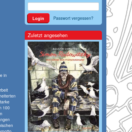
Passwort vergessen?
Login
Zuletzt angesehen
e in
rbeit
eiterten
tarke
n 100
am
langen
nischen
omotto