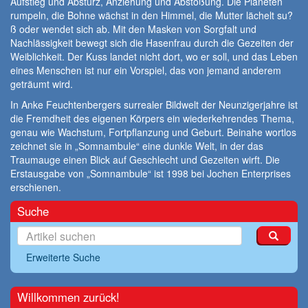
Aufstieg und Absturz, Anziehung und Abstoßung. Die Planeten
rumpeln, die Bohne wächst in den Himmel, die Mutter lächelt su?
ß oder wendet sich ab. Mit den Masken von Sorgfalt und
Nachlässigkeit bewegt sich die Hasenfrau durch die Gezeiten der
Weiblichkeit. Der Kuss landet nicht dort, wo er soll, und das Leben
eines Menschen ist nur ein Vorspiel, das von jemand anderem
geträumt wird.
In Anke Feuchtenbergers surrealer Bildwelt der Neunzigerjahre ist
die Fremdheit des eigenen Körpers ein wiederkehrendes Thema,
genau wie Wachstum, Fortpflanzung und Geburt. Beinahe wortlos
zeichnet sie in „Somnambule“ eine dunkle Welt, in der das
Traumauge einen Blick auf Geschlecht und Gezeiten wirft. Die
Erstausgabe von „Somnambule“ ist 1998 bei Jochen Enterprises
erschienen.
Suche
Erweiterte Suche
Willkommen zurück!