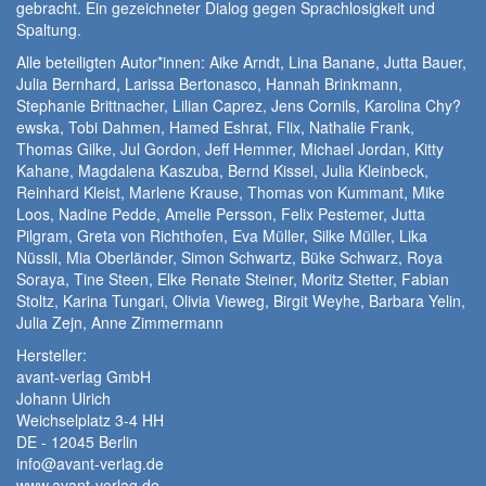
gebracht. Ein gezeichneter Dialog gegen Sprachlosigkeit und
Spaltung.
Alle beteiligten Autor*innen: Aike Arndt, Lina Banane, Jutta Bauer,
Julia Bernhard, Larissa Bertonasco, Hannah Brinkmann,
Stephanie Brittnacher, Lilian Caprez, Jens Cornils, Karolina Chy?
ewska, Tobi Dahmen, Hamed Eshrat, Flix, Nathalie Frank,
Thomas Gilke, Jul Gordon, Jeff Hemmer, Michael Jordan, Kitty
Kahane, Magdalena Kaszuba, Bernd Kissel, Julia Kleinbeck,
Reinhard Kleist, Marlene Krause, Thomas von Kummant, Mike
Loos, Nadine Pedde, Amelie Persson, Felix Pestemer, Jutta
Pilgram, Greta von Richthofen, Eva Müller, Silke Müller, Lika
Nüssli, Mia Oberländer, Simon Schwartz, Büke Schwarz, Roya
Soraya, Tine Steen, Elke Renate Steiner, Moritz Stetter, Fabian
Stoltz, Karina Tungari, Olivia Vieweg, Birgit Weyhe, Barbara Yelin,
Julia Zejn, Anne Zimmermann
Hersteller:
avant-verlag GmbH
Johann Ulrich
Weichselplatz 3-4 HH
DE - 12045 Berlin
info@avant-verlag.de
www.avant-verlag.de