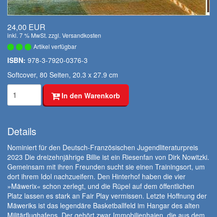
24,00 EUR
inkl. 7 % MwSt. zzgl.
Versandkosten
Artikel verfügbar
ISBN:
978-3-7920-0376-3
Softcover, 80 Seiten, 20.3 x 27.9 cm
In den Warenkorb
Details
Nominiert für den Deutsch-Französischen Jugendliteraturpreis
2023
Die dreizehnjährige Billie ist ein Riesenfan von Dirk Nowitzki.
Gemeinsam mit ihren Freunden sucht sie einen Trainingsort, um
dort ihrem Idol nachzueifern. Den Hinterhof haben die vier
»Mäwerix« schon zerlegt, und die Rüpel auf dem öffentlichen
Platz lassen es stark an Fair Play vermissen. Letzte Hoffnung der
Mäweriks ist das legendäre Basketballfeld im Hangar des alten
Militärflughafens. Der gehört zwar Immobilienhaien, die aus dem