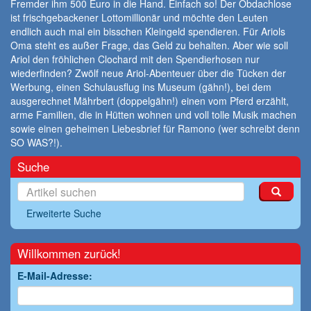
Fremder ihm 500 Euro in die Hand. Einfach so! Der Obdachlose
ist frischgebackener Lottomillionär und möchte den Leuten
endlich auch mal ein bisschen Kleingeld spendieren. Für Ariols
Oma steht es außer Frage, das Geld zu behalten. Aber wie soll
Ariol den fröhlichen Clochard mit den Spendierhosen nur
wiederfinden? Zwölf neue Ariol-Abenteuer über die Tücken der
Werbung, einen Schulausflug ins Museum (gähn!), bei dem
ausgerechnet Mährbert (doppelgähn!) einen vom Pferd erzählt,
arme Familien, die in Hütten wohnen und voll tolle Musik machen
sowie einen geheimen Liebesbrief für Ramono (wer schreibt denn
SO WAS?!).
Suche
Erweiterte Suche
Willkommen zurück!
E-Mail-Adresse: