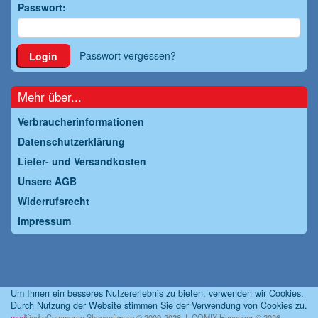
Passwort:
Passwort vergessen?
Login
Mehr über...
Verbraucherinformationen
Datenschutzerklärung
Liefer- und Versandkosten
Unsere AGB
Widerrufsrecht
Impressum
Um Ihnen ein besseres Nutzererlebnis zu bieten, verwenden wir Cookies.
Durch Nutzung der Website stimmen Sie der Verwendung von Cookies zu.
mod
ified eCommerce Shopsoftware © 2009-2026 | COMIX Hannover © 2026