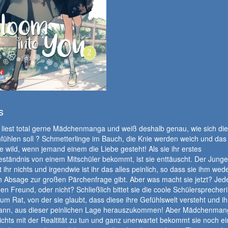
s
 liest total gerne Mädchenmanga und weiß deshalb genau, wie sich die
fühlen soll ? Schmetterlinge im Bauch, die Knie werden weich und das
e wild, wenn jemand einem die Liebe gesteht! Als sie ihr erstes
ständnis von einem Mitschüler bekommt, ist sie enttäuscht. Der Junge
 ihr nichts und irgendwie ist ihr das alles peinlich, so dass sie ihm wed
 Absage zur großen Pärchenfrage gibt. Aber was macht sie jetzt? Jede
en Freund, oder nicht? Schließlich bittet sie die coole Schülersprecher
m Rat, von der sie glaubt, dass diese ihre Gefühlswelt versteht und ih
kann, aus dieser peinlichen Lage herauszukommen! Aber Mädchenman
chts mit der Realtität zu tun und ganz unerwartet bekommt sie noch ei