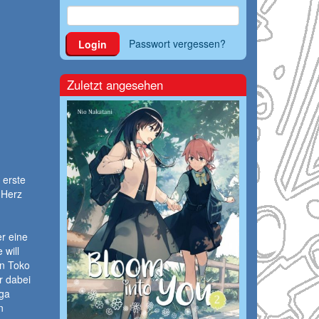
Passwort vergessen?
Login
Zuletzt angesehen
 erste
 Herz
er eine
 will
in Toko
r dabei
ga
n