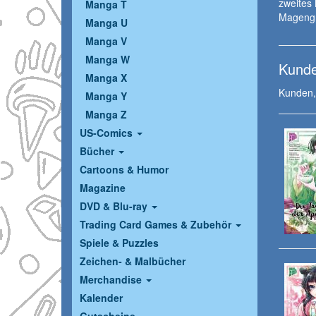
zweites 
Manga T
Magengr
Manga U
Manga V
Manga W
Kunde
Manga X
Kunden, 
Manga Y
Manga Z
US-Comics
Bücher
Cartoons & Humor
Magazine
DVD & Blu-ray
Trading Card Games & Zubehör
Spiele & Puzzles
Zeichen- & Malbücher
Merchandise
Kalender