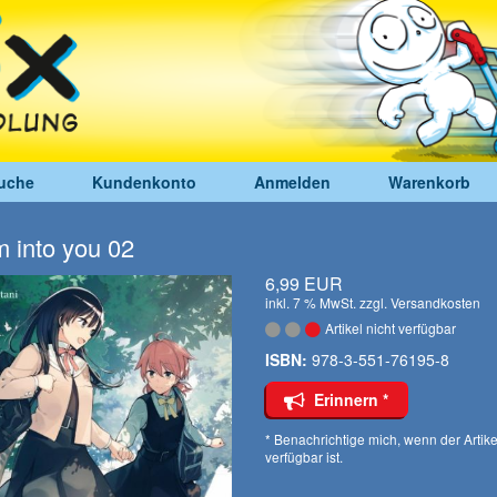
uche
Kundenkonto
Anmelden
Warenkorb
 into you 02
6,99 EUR
inkl. 7 % MwSt. zzgl.
Versandkosten
Artikel nicht verfügbar
ISBN:
978-3-551-76195-8
Erinnern *
* Benachrichtige mich, wenn der Artike
verfügbar ist.