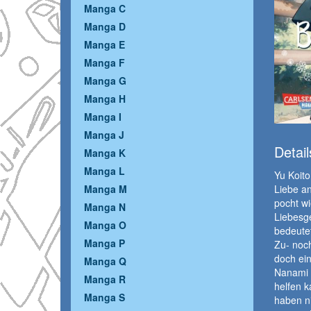
Manga C
Manga D
Manga E
Manga F
Manga G
Manga H
Manga I
Manga J
Detail
Manga K
Manga L
Yu Koito
Liebe an
Manga M
pocht wi
Manga N
Liebesge
Manga O
bedeutet
Manga P
Zu- noch
doch ein
Manga Q
Nanami u
Manga R
helfen 
Manga S
haben ni