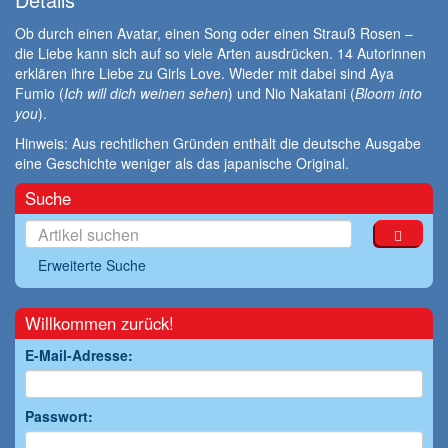
Ob durch einen Avatar, einen Song oder einen Strauß Rosen –
die Liebe kann sich auf so viele Arten ausdrücken. 14 Autorinnen
erklären ihre Liebe zu Girls Love. Wieder mit dabei sind Aya
Fumio (
Ich will dich weinen sehen
) und Nio Nakatani (
Bloom into
you
).
Hinweis: Aus rechtlichen Gründen enthält die deutsche Ausgabe
eine Geschichte weniger als das japanische Original.
Suche
Erweiterte Suche
Willkommen zurück!
E-Mail-Adresse:
Passwort: