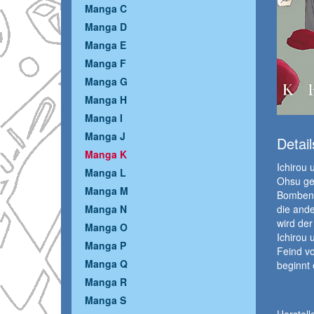
Manga C
Manga D
Manga E
Manga F
Manga G
Manga H
Manga I
Manga J
Detail
Manga K
Ichirou 
Manga L
Ohsu ge
Manga M
Bombena
die ande
Manga N
wird de
Manga O
Ichirou 
Manga P
Feind vo
Manga Q
beginnt 
Manga R
Manga S
Herstelle