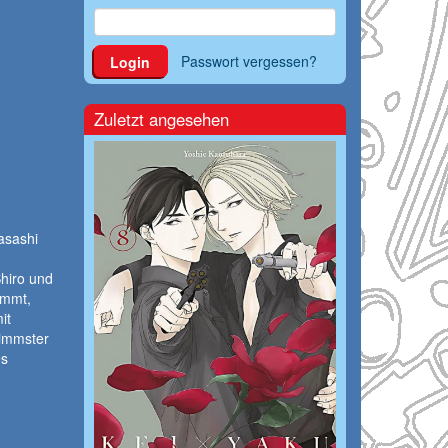
Passwort vergessen?
Login
Zuletzt angesehen
asashi
hiro und
ommt,
it
limmster
es