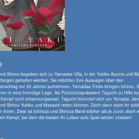
s
und Shirou begeben sich zu Yamadas Villa, in der Yukiko Azuma und M
fangen gehalten werden. Sie möchten ihre Aussagen über den
nschlag vor 20 Jahren aufnehmen. Yamadas Tricks bringen Ichirou, S
ren in eine brenzlige Lage. Als Polizeivizepräsident Taguchi zu Hilfe k
r Kampf noch erbarmungsloser. Taguchi kümmert sich um Yamada, dam
und Shirou Yukiko und Masashi retten können. Doch dann steht ihr sch
r ihnen. Zwar ist Ichirous und Shirous Band stärker als je zuvor, doch 
ein Kampf, bei dem die beiden ihr Leben aufs Spiel setzen müssen!
r: