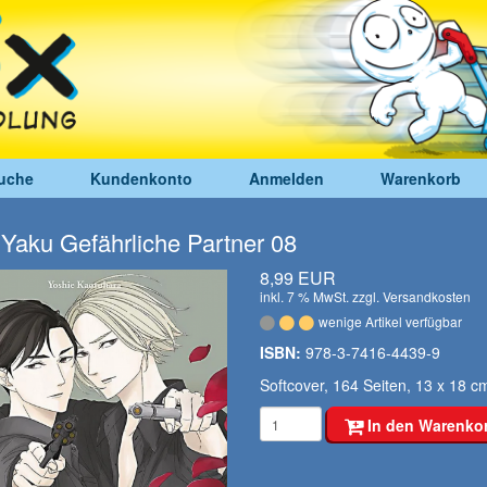
uche
Kundenkonto
Anmelden
Warenkorb
 Yaku Gefährliche Partner 08
8,99 EUR
inkl. 7 % MwSt. zzgl.
Versandkosten
wenige Artikel verfügbar
ISBN:
978-3-7416-4439-9
Softcover, 164 Seiten, 13 x 18 c
In den Warenko