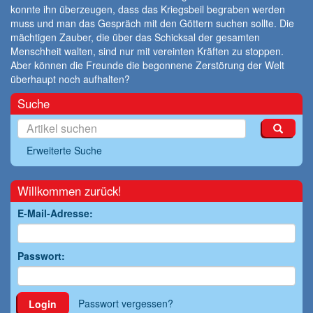
konnte ihn überzeugen, dass das Kriegsbeil begraben werden
muss und man das Gespräch mit den Göttern suchen sollte. Die
mächtigen Zauber, die über das Schicksal der gesamten
Menschheit walten, sind nur mit vereinten Kräften zu stoppen.
Aber können die Freunde die begonnene Zerstörung der Welt
überhaupt noch aufhalten?
Suche
Erweiterte Suche
Willkommen zurück!
E-Mail-Adresse:
Passwort:
Passwort vergessen?
Login