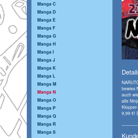
Manga C
Manga D
Manga E
Manga F
Manga G
Manga H
Manga I
Manga J
Manga K
Detail
Manga L
NARUTO N
Manga M
bewies N
Manga N
auch wie
Manga O
alle Nin
Klopper
Manga P
9,99 €!
Manga Q
Manga R
Manga S
Kunde