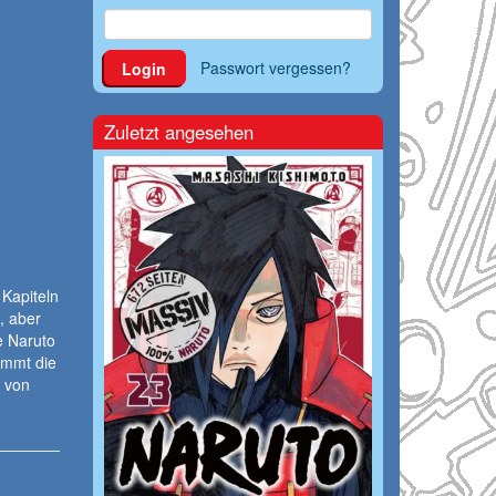
Passwort vergessen?
Login
Zuletzt angesehen
Kapiteln
, aber
e Naruto
ommt die
 von