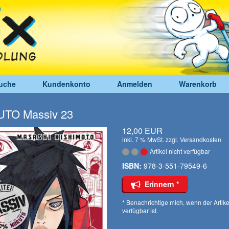
uche
Kundenkonto
Anmelden
Warenkorb
TO Massiv 23
12,00 EUR
inkl. 7 % MwSt. zzgl.
Versandkosten
Artikel nicht verfügbar
ISBN:
978-3-551-79549-6
Erinnern *
* Benachrichtige mich, wenn der Artike
verfügbar ist.