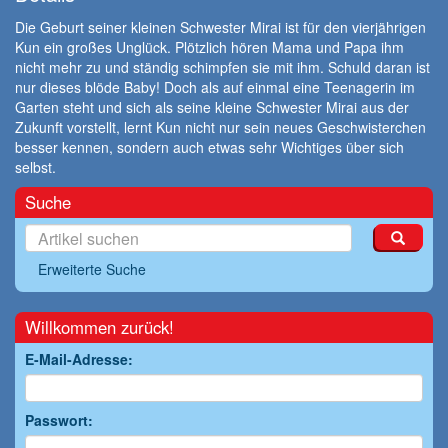
Die Geburt seiner kleinen Schwester Mirai ist für den vierjährigen
Kun ein großes Unglück. Plötzlich hören Mama und Papa ihm
nicht mehr zu und ständig schimpfen sie mit ihm. Schuld daran ist
nur dieses blöde Baby! Doch als auf einmal eine Teenagerin im
Garten steht und sich als seine kleine Schwester Mirai aus der
Zukunft vorstellt, lernt Kun nicht nur sein neues Geschwisterchen
besser kennen, sondern auch etwas sehr Wichtiges über sich
selbst.
Suche
Erweiterte Suche
Willkommen zurück!
E-Mail-Adresse:
Passwort: