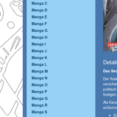
Manga C
Manga D
Manga E
Manga F
Manga G
Manga H
Manga I
Manga J
Manga K
Detail
Manga L
Das Seq
Manga M
Manga N
Der Kais
verschwu
Manga O
politisc
Manga P
festigen
Manga Q
Als Kana
Manga R
schlumm
Manga S
Ei