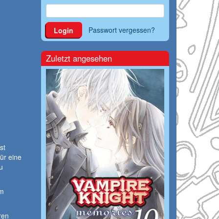
Passwort vergessen?
Login
Zuletzt angesehen
st
ür eine
u
hm
hren