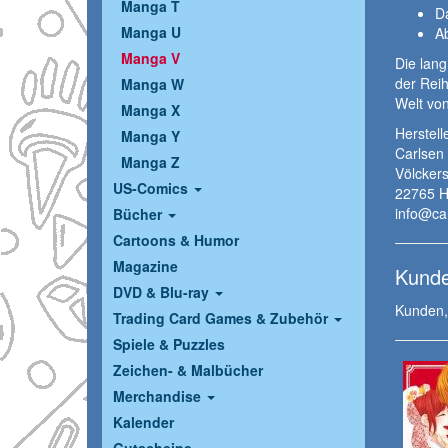
Manga T
D
Manga U
A
Manga V
Die lang
der Reih
Manga W
Welt vo
Manga X
Herstelle
Manga Y
Carlsen
Manga Z
Völckers
US-Comics
22765 
info@ca
Bücher
Cartoons & Humor
Magazine
Kunde
DVD & Blu-ray
Kunden, 
Trading Card Games & Zubehör
Spiele & Puzzles
Zeichen- & Malbücher
Merchandise
Kalender