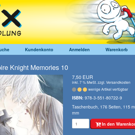
uche
Kundenkonto
Anmelden
Warenkorb
ire Knight Memories 10
7,50 EUR
inkl. 7 % MwSt. zzgl.
Versandkosten
wenige Artikel verfügbar
ISBN:
978-3-551-80722-9
Taschenbuch, 176 Seiten, 115 
mm
In den Warenko