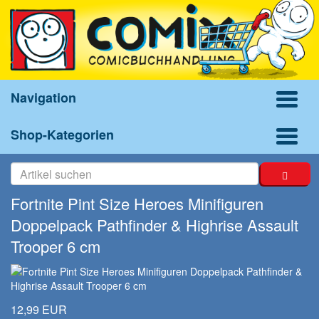
Navigation
Shop-Kategorien
Fortnite Pint Size Heroes Minifiguren
Doppelpack Pathfinder & Highrise Assault
Trooper 6 cm
12,99 EUR