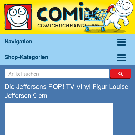
Navigation
Shop-Kategorien
Die Jeffersons POP! TV Vinyl Figur Louise
Jefferson 9 cm