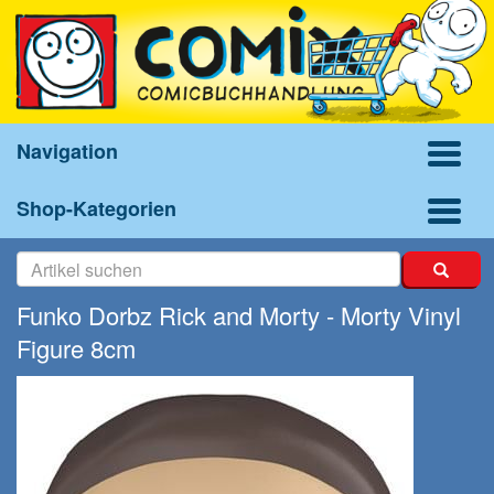
Navigation
Shop-Kategorien
Funko Dorbz Rick and Morty - Morty Vinyl
Figure 8cm