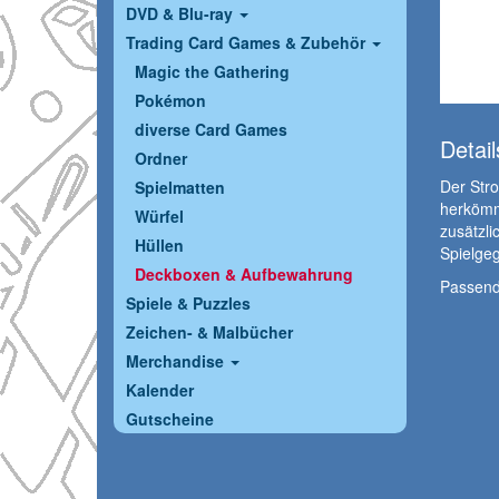
DVD & Blu-ray
Trading Card Games & Zubehör
Magic the Gathering
Pokémon
diverse Card Games
Detail
Ordner
Der Stro
Spielmatten
herkömm
Würfel
zusätzli
Hüllen
Spielgeg
Deckboxen & Aufbewahrung
Passend 
Spiele & Puzzles
Zeichen- & Malbücher
Merchandise
Kalender
Gutscheine