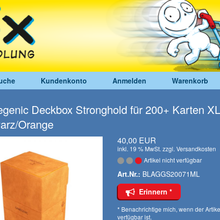
uche
Kundenkonto
Anmelden
Warenkorb
enic Deckbox Stronghold für 200+ Karten X
arz/Orange
40,00 EUR
inkl. 19 % MwSt. zzgl.
Versandkosten
Artikel nicht verfügbar
Art.Nr.:
BLAGGS20071ML
Erinnern *
* Benachrichtige mich, wenn der Artike
verfügbar ist.