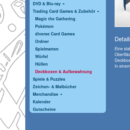
DVD & Blu-ray
Trading Card Games & Zubehör
Magic the Gathering
Pokémon
diverse Card Games
Detail
Ordner
Eine st
Spielmatten
Oberfläc
Würfel
Deckbox
Hüllen
In einem
Deckboxen & Aufbewahrung
Spiele & Puzzles
Zeichen- & Malbücher
Merchandise
Kalender
Gutscheine