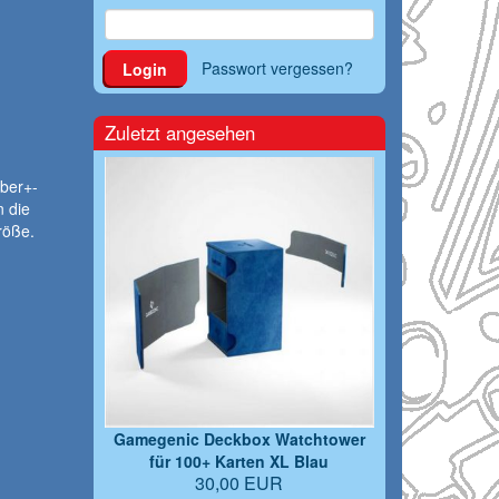
Passwort vergessen?
Login
Zuletzt angesehen
ber+-
n die
röße.
Gamegenic Deckbox Watchtower
für 100+ Karten XL Blau
30,00 EUR