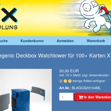
uche
Kundenkonto
Anmelden
Warenkorb
genic Deckbox Watchtower für 100+ Karten X
30,00 EUR
inkl. 19 % MwSt. zzgl.
Versandkosten
wenige Artikel verfügbar
Art.Nr.:
BLAGGS20104ML
In den Warenko