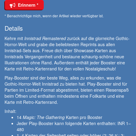
Erinnern *
* Benachrichtige mich, wenn der Artikel wieder verfügbar ist.
Details
Kehre mit
Innistrad Remastered
zurück auf die glorreiche Gothic-
Horror-Welt und grabe die beliebtesten Reprints aus allen
Innistrad-Sets aus. Freue dich über Showcase-Karten aus
Innistrads Vergangenheit und bestaune schaurig-schöne neue
Illustrationen ohne Rand. Außerdem enthält jeder Booster eine
Karte mit Retro-Kartenrand für den vollen Nostalgieschub!
Play-Booster sind der beste Weg, alles zu erkunden, was die
Gothic-Horror-Welt Innistrad zu bieten hat. Play-Booster sind für
Partien im Limited-Format abgestimmt, bieten einen Riesenspaß
beim Öffnen und enthalten mindestens eine Foilkarte und eine
Karte mit Retro-Kartenrand.
Inhalt:
14
Magic: The Gathering
Karten pro Booster
Jeder Play-Booster kann folgende Karten enthalten: INR 1–
480
1–4 Karten der Seltenheit selten oder höher (2: 26 %; 3: