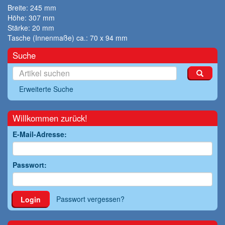
Breite: 245 mm
Höhe: 307 mm
Stärke: 20 mm
Tasche (Innenmaße) ca.: 70 x 94 mm
Suche
Erweiterte Suche
Willkommen zurück!
E-Mail-Adresse:
Passwort:
Passwort vergessen?
Login