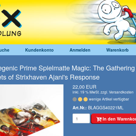
uche
Kundenkonto
Anmelden
Warenkorb
enic Prime Spielmatte Magic: The Gathering
ts of Strixhaven Ajani's Response
22,00 EUR
inkl. 19 % MwSt. zzgl.
Versandkosten
wenige Artikel verfügbar
Art.Nr.:
BLAGGS40221ML
In den Warenko