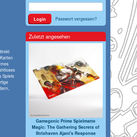
Passwort vergessen?
Login
Zuletzt angesehen
irekt
 Karten
ehmes
ahtloses
 Spiels
rtige
dern,
Gamegenic Prime Spielmatte
Magic: The Gathering Secrets of
Strixhaven Ajani's Response