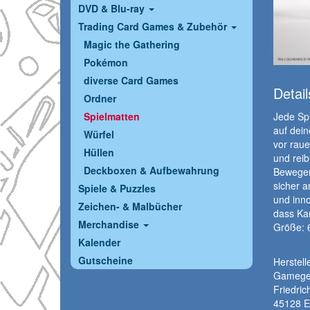
DVD & Blu-ray
Trading Card Games & Zubehör
Magic the Gathering
Pokémon
diverse Card Games
Detail
Ordner
Jede Spi
Spielmatten
auf dein
Würfel
vor raue
Hüllen
und reib
Deckboxen & Aufbewahrung
Bewegen 
sicher a
Spiele & Puzzles
und inno
Zeichen- & Malbücher
dass Ka
Merchandise
Größe: 
Kalender
Gutscheine
Herstelle
Gamege
Friedrich
45128 E