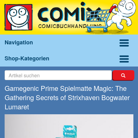
Navigation
Shop-Kategorien
Gamegenic Prime Spielmatte Magic: The
Gathering Secrets of Strixhaven Bogwater
Lumaret