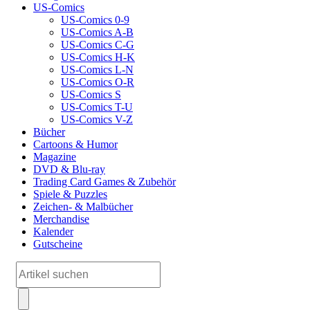
US-Comics
US-Comics 0-9
US-Comics A-B
US-Comics C-G
US-Comics H-K
US-Comics L-N
US-Comics O-R
US-Comics S
US-Comics T-U
US-Comics V-Z
Bücher
Cartoons & Humor
Magazine
DVD & Blu-ray
Trading Card Games & Zubehör
Spiele & Puzzles
Zeichen- & Malbücher
Merchandise
Kalender
Gutscheine