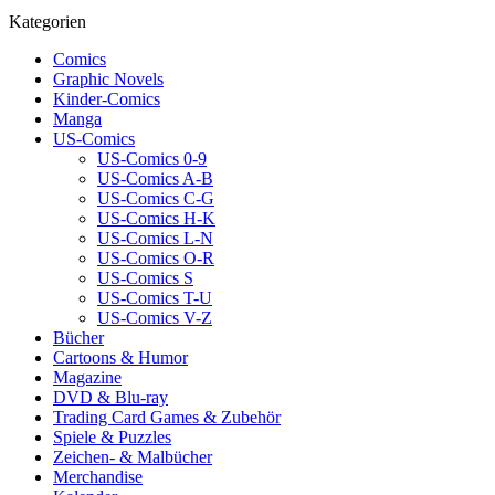
Kategorien
Comics
Graphic Novels
Kinder-Comics
Manga
US-Comics
US-Comics 0-9
US-Comics A-B
US-Comics C-G
US-Comics H-K
US-Comics L-N
US-Comics O-R
US-Comics S
US-Comics T-U
US-Comics V-Z
Bücher
Cartoons & Humor
Magazine
DVD & Blu-ray
Trading Card Games & Zubehör
Spiele & Puzzles
Zeichen- & Malbücher
Merchandise