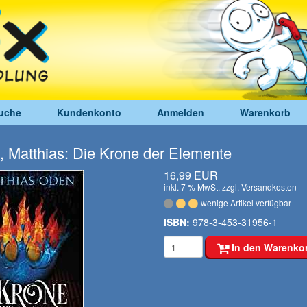
uche
Kundenkonto
Anmelden
Warenkorb
 Matthias: Die Krone der Elemente
16,99 EUR
inkl. 7 % MwSt. zzgl.
Versandkosten
wenige Artikel verfügbar
ISBN:
978-3-453-31956-1
In den Warenko