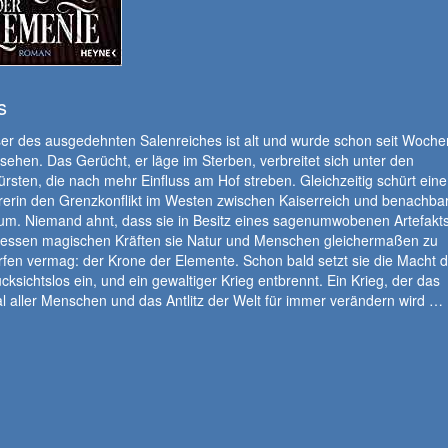
s
er des ausgedehnten Salenreiches ist alt und wurde schon seit Wochen
ehen. Das Gerücht, er läge im Sterben, verbreitet sich unter den
rsten, die nach mehr Einfluss am Hof streben. Gleichzeitig schürt eine
rerin den Grenzkonflikt im Westen zwischen Kaiserreich und benachba
um. Niemand ahnt, dass sie in Besitz eines sagenumwobenen Artefakts
t dessen magischen Kräften sie Natur und Menschen gleichermaßen zu
fen vermag: der Krone der Elemente. Schon bald setzt sie die Macht d
cksichtslos ein, und ein gewaltiger Krieg entbrennt. Ein Krieg, der das
l aller Menschen und das Antlitz der Welt für immer verändern wird …