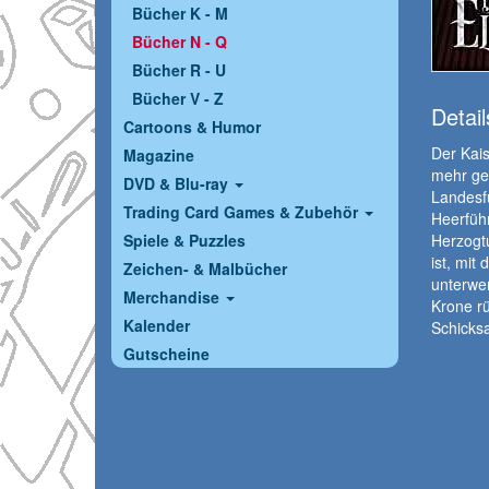
Bücher K - M
Bücher N - Q
Bücher R - U
Bücher V - Z
Detail
Cartoons & Humor
Der Kais
Magazine
mehr ges
DVD & Blu-ray
Landesfü
Trading Card Games & Zubehör
Heerfüh
Spiele & Puzzles
Herzogt
ist, mi
Zeichen- & Malbücher
unterwer
Merchandise
Krone rü
Kalender
Schicksa
Gutscheine