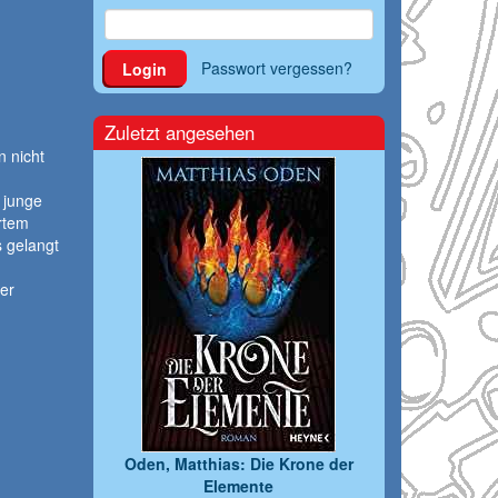
Passwort vergessen?
Login
Zuletzt angesehen
 nicht
 junge
rtem
 gelangt
er
Oden, Matthias: Die Krone der
Elemente