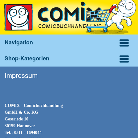
Navigation
Shop-Kategorien
Impressum
COMIX - Comicbuchhandlung
GmbH & Co. KG
Goseriede 10
30159 Hannover
Tel.: 0511 - 1694044