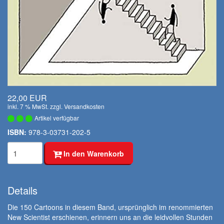
22,00 EUR
inkl. 7 % MwSt. zzgl.
Versandkosten
Artikel verfügbar
ISBN:
978-3-03731-202-5
In den Warenkorb
Details
Die 150 Cartoons in diesem Band, ursprünglich im renommierten
New Scientist erschienen, erinnern uns an die leidvollen Stunden