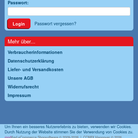
Passwort:
Passwort vergessen?
Login
Mehr über...
Verbraucherinformationen
Datenschutzerklärung
Liefer- und Versandkosten
Unsere AGB
Widerrufsrecht
Impressum
Um Ihnen ein besseres Nutzererlebnis zu bieten, verwenden wir Cookies.
Durch Nutzung der Website stimmen Sie der Verwendung von Cookies zu.
mod
ified eCommerce Shopsoftware © 2009-2026 | COMIX Hannover © 2026