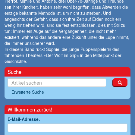
Pierrot, Mimile und Antoine, drei Über-70-Jährige und Freunde
seit ihrer Kindheit, haben sehr wohl begriffen, dass Altwerden die
einzige bekannte Methode ist, um nicht zu sterben. Und
angesichts der Gefahr, dass sich ihre Zeit auf Erden noch ein
wenig hinziehen wird, sind sie fest entschlossen, dies mit Stil zu
tun: Immer ein Auge auf die Vergangenheit, die nicht mehr
existiert, während das andere eine Zukunft unter die Lupe nimmt,
die immer unsicherer wird.
In diesem Band rückt Sophie, die junge Puppenspielerin des
fahrenden Theaters »Der Wolf im Slip« in den Mittelpunkt der
Geschichte.
Suche
Erweiterte Suche
Willkommen zurück!
E-Mail-Adresse: