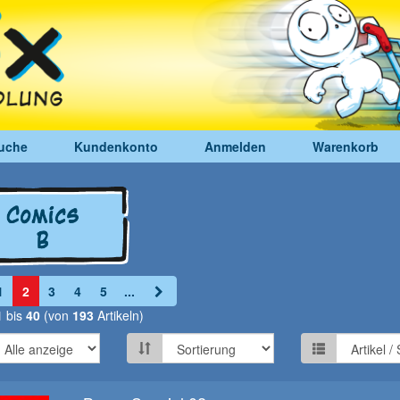
uche
Kundenkonto
Anmelden
Warenkorb
1
2
3
4
5
...
1
bis
40
(von
193
Artikeln)