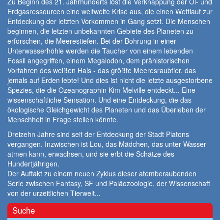
Zu Beginn des 21. Jahrhunderts löst die Verknappung der Öl- und
Erdgasressourcen eine weltweite Krise aus, die einen Wettlauf zur
Entdeckung der letzten Vorkommen in Gang setzt. Die Menschen
beginnen, die letzten unbekannten Gebiete des Planeten zu
erforschen, die Meerestiefen. Bei der Bohrung in einer
Unterwasserhöhle werden die Taucher von einem lebenden
Fossil angegriffen, einem Megalodon, dem prähistorischen
Vorfahren des weißen Hais - das größte Meeresraubtier, das
jemals auf Erden lebte! Und dies ist nicht die letzte ausgestorbene
Spezies, die die Ozeanographin Kim Melville entdeckt... Eine
wissenschaftliche Sensation. Und eine Entdeckung, die das
ökologische Gleichgewicht des Planeten und das Überleben der
Menschheit in Frage stellen könnte.
Dreizehn Jahre sind seit der Entdeckung der Stadt Platons
vergangen. Inzwischen ist Lou, das Mädchen, das unter Wasser
atmen kann, erwachsen, und sie erbt die Schätze des
Hundertjährigen.
Der Auftakt zu einem neuen Zyklus dieser atemberaubenden
Serie zwischen Fantasy, SF und Paläozoologie, der Wissenschaft
von der urzeitlichen Tierwelt...
Suche