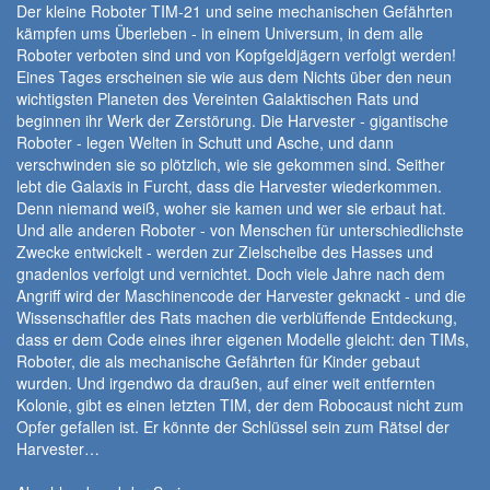
Der kleine Roboter TIM-21 und seine mechanischen Gefährten
kämpfen ums Überleben - in einem Universum, in dem alle
Roboter verboten sind und von Kopfgeldjägern verfolgt werden!
Eines Tages erscheinen sie wie aus dem Nichts über den neun
wichtigsten Planeten des Vereinten Galaktischen Rats und
beginnen ihr Werk der Zerstörung. Die Harvester - gigantische
Roboter - legen Welten in Schutt und Asche, und dann
verschwinden sie so plötzlich, wie sie gekommen sind. Seither
lebt die Galaxis in Furcht, dass die Harvester wiederkommen.
Denn niemand weiß, woher sie kamen und wer sie erbaut hat.
Und alle anderen Roboter - von Menschen für unterschiedlichste
Zwecke entwickelt - werden zur Zielscheibe des Hasses und
gnadenlos verfolgt und vernichtet. Doch viele Jahre nach dem
Angriff wird der Maschinencode der Harvester geknackt - und die
Wissenschaftler des Rats machen die verblüffende Entdeckung,
dass er dem Code eines ihrer eigenen Modelle gleicht: den TIMs,
Roboter, die als mechanische Gefährten für Kinder gebaut
wurden. Und irgendwo da draußen, auf einer weit entfernten
Kolonie, gibt es einen letzten TIM, der dem Robocaust nicht zum
Opfer gefallen ist. Er könnte der Schlüssel sein zum Rätsel der
Harvester…