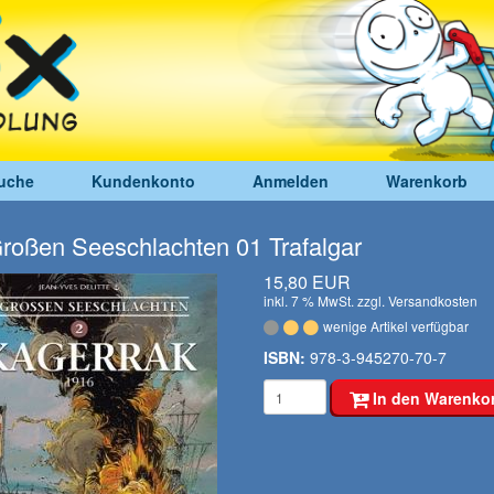
uche
Kundenkonto
Anmelden
Warenkorb
roßen Seeschlachten 01 Trafalgar
15,80 EUR
inkl. 7 % MwSt. zzgl.
Versandkosten
wenige Artikel verfügbar
ISBN:
978-3-945270-70-7
In den Warenko