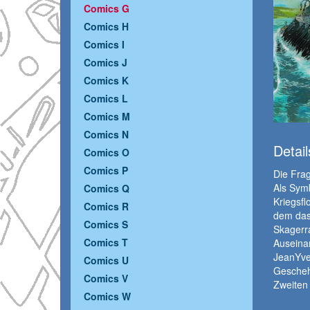
Comics G
Comics H
Comics I
Comics J
Comics K
Comics L
Comics M
Comics N
Detail
Comics O
Comics P
Die Fra
Als Symb
Comics Q
Kriegsfl
Comics R
dem das
Comics S
Skagerra
Comics T
Auseina
JeanYves
Comics U
Gescheh
Comics V
Zweiten 
Comics W