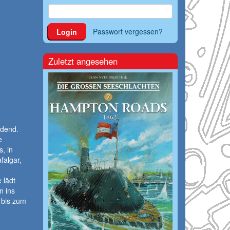
Passwort vergessen?
Login
Zuletzt angesehen
idend.
e
, in
falgar,
 lädt
n ins
 bis zum